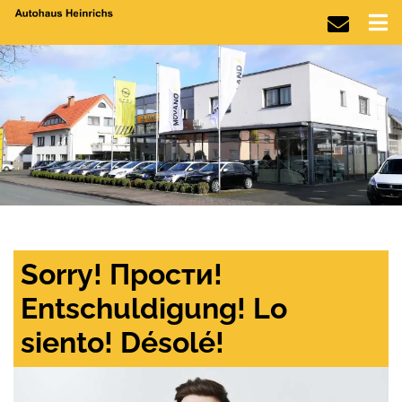
Sorry! Прости!
Entschuldigung! Lo
siento! Désolé!