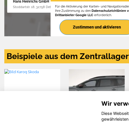
Hans Heinrichs GmbH
Für die Aktivierung der Karten- und Navigationsdien
Stoddartstr. 18, 32758 Detmold
Ihre Zustimmung zu den
Datenschutzrichtlinien 
Drittanbieter Google LLC
erforderlich.
Zustimmen und aktivieren
Beispiele aus dem Zentrallager
Wir verw
Diese Webseit
q
Dacia Jogger
Volkswage
gewährleisten
Taigo