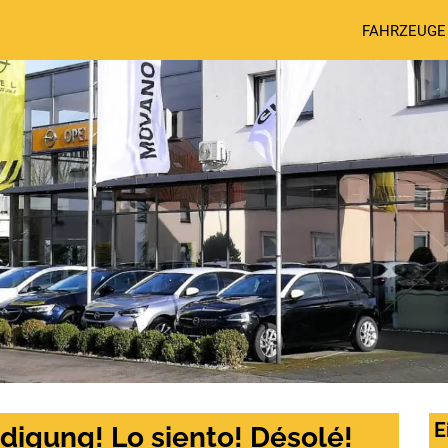
FAHRZEUGE
E
digung! Lo siento! Désolé!