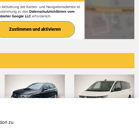
e Aktivierung der Karten- und Navigationsdienste ist
Zustimmung zu den
Datenschutzrichtlinien vom
nbieter Google LLC
erforderlich.
Zustimmen und aktivieren
tion zu
n
Volkswagen
Skoda Fabia
T7 Multivan