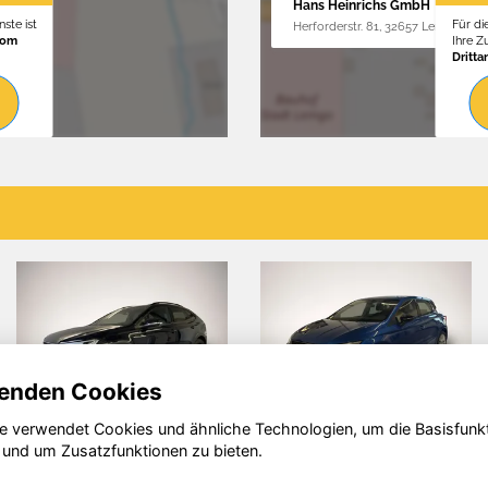
Hans Heinrichs GmbH
ste ist
Für di
Herforderstr. 81, 32657 Lemgo
vom
Ihre 
Dritta
enden Cookies
e verwendet Cookies und ähnliche Technologien, um die Basisfunk
n
Seat Ibiza
Volkswage
 und um Zusatzfunktionen zu bieten.
Tiguan