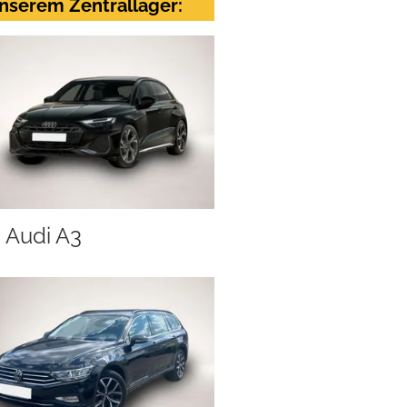
nserem Zentrallager:
Audi A3