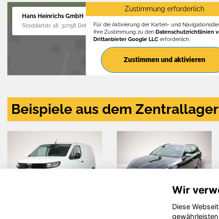
Zustimmung erforderlich
Hans Heinrichs GmbH
Für die Aktivierung der Karten- und Navigationsdien
Stoddartstr. 18, 32758 Detmold
Ihre Zustimmung zu den
Datenschutzrichtlinien 
Drittanbieter Google LLC
erforderlich.
Zustimmen und aktivieren
Beispiele aus dem Zentrallager
Wir verw
Diese Webseit
vo XC60
Seat Arona
Vol
gewährleisten