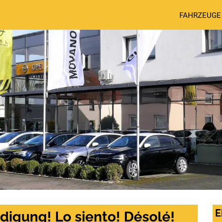
FAHRZEUGE
E
digung! Lo siento! Désolé!