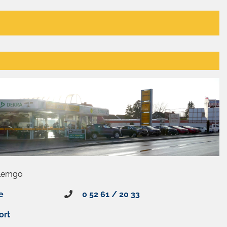
 Lemgo
e
0 52 61 / 20 33
ort