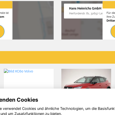
Hans Heinrichs GmbH
ste ist
Für di
Herforderstr. 81, 32657 Lemgo
vom
Ihre 
Dritta
enden Cookies
e verwendet Cookies und ähnliche Technologien, um die Basisfunk
kswagen
MINI Cooper
Skoda 
 und um Zusatzfunktionen zu bieten.