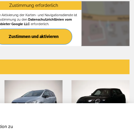
Zustimmung erforderlich
e Aktivierung der Karten- und Navigationsdienste ist
Zustimmung zu den
Datenschutzrichtlinien vom
nbieter Google LLC
erforderlich.
Zustimmen und aktivieren
tion zu
Fabia
Skoda
Volks