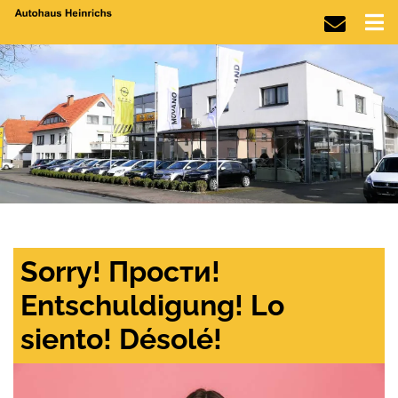
Sorry! Прости!
Entschuldigung! Lo
siento! Désolé!