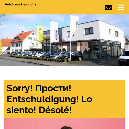
Sorry! Прости!
Entschuldigung! Lo
siento! Désolé!