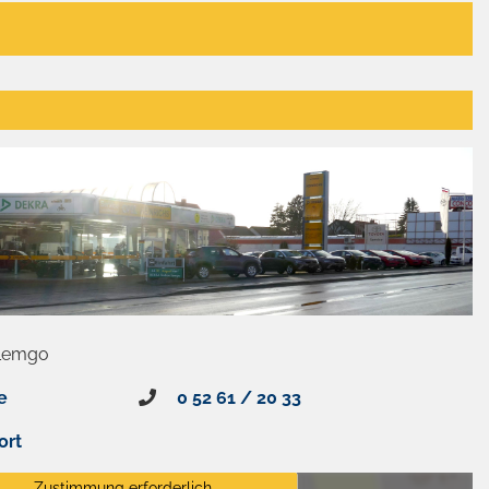
 Lemgo
e
0 52 61 / 20 33
ort
Zustimmung erforderlich