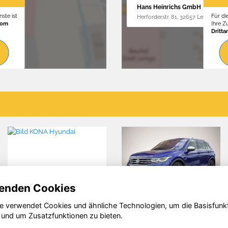
Hans Heinrichs GmbH
ste ist
Für di
Herforderstr. 81, 32657 Lemgo
vom
Ihre 
Dritta
enden Cookies
e verwendet Cookies und ähnliche Technologien, um die Basisfunk
Volkswagen
Skoda Fabia
 und um Zusatzfunktionen zu bieten.
Tiguan