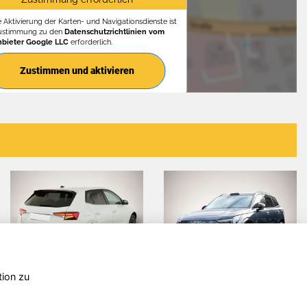
e Aktivierung der Karten- und Navigationsdienste ist
Zustimmung zu den
Datenschutzrichtlinien vom
nbieter Google LLC
erforderlich.
Zustimmen und aktivieren
tion zu
Volvo EX90
Cupra
Se
Formentor