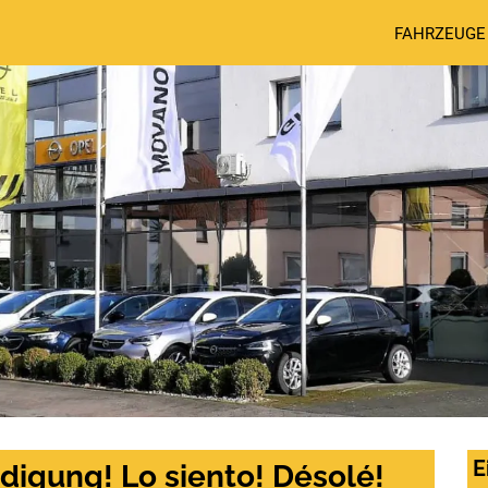
FAHRZEUGE
E
digung! Lo siento! Désolé!