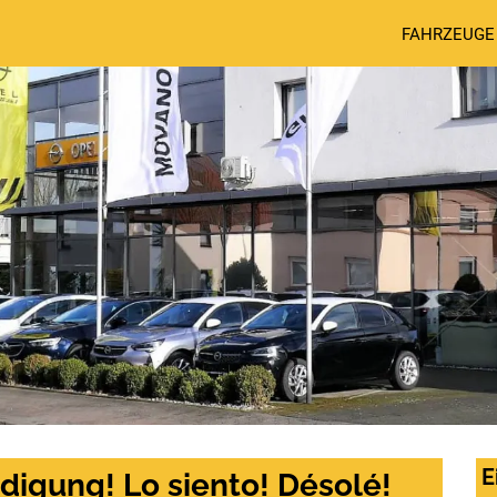
FAHRZEUGE
E
digung! Lo siento! Désolé!