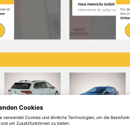
Hans Heinrichs GmbH
ste ist
Für di
Herforderstr. 81, 32657 Lemgo
vom
Ihre 
Dritta
enden Cookies
e verwendet Cookies und ähnliche Technologien, um die Basisfunk
Volkswagen
Nissan Juke
 und um Zusatzfunktionen zu bieten.
Tiguan
P