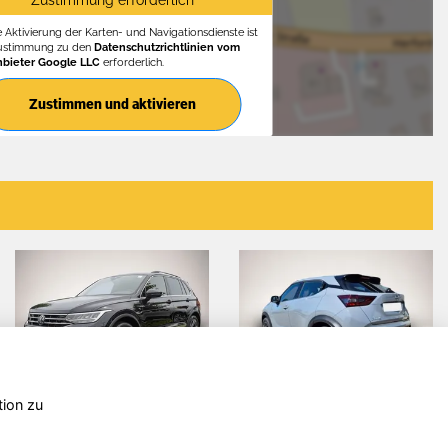
Zustimmung erforderlich
e Aktivierung der Karten- und Navigationsdienste ist
Zustimmung zu den
Datenschutzrichtlinien vom
nbieter Google LLC
erforderlich.
Zustimmen und aktivieren
tion zu
Volkswagen
Skoda
assat
Superb
T