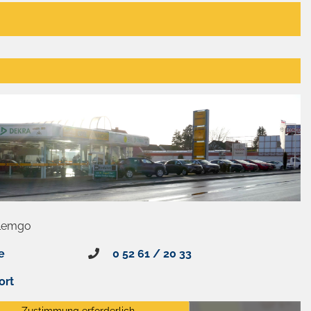
 Lemgo
e
0 52 61 / 20 33
ort