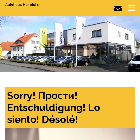
Sorry! Прости!
Entschuldigung! Lo
siento! Désolé!