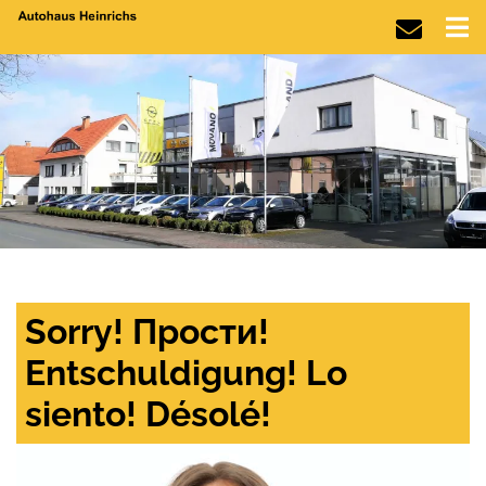
Sorry! Прости!
Entschuldigung! Lo
siento! Désolé!