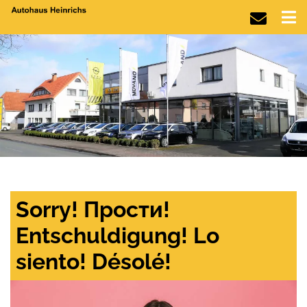
Sorry! Прости!
Entschuldigung! Lo
siento! Désolé!