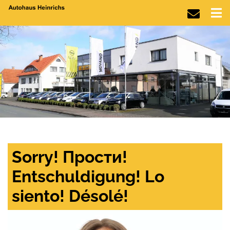
Sorry! Прости!
Entschuldigung! Lo
siento! Désolé!