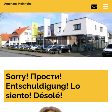
Sorry! Прости!
Entschuldigung! Lo
siento! Désolé!