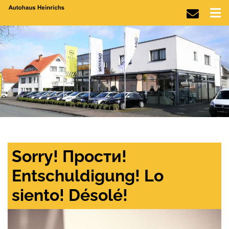
Sorry! Прости!
Entschuldigung! Lo
siento! Désolé!