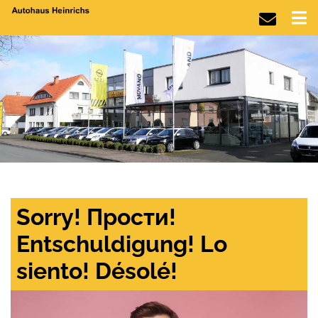
Sorry! Прости!
Entschuldigung! Lo
siento! Désolé!