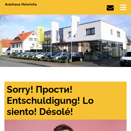
Sorry! Прости!
Entschuldigung! Lo
siento! Désolé!