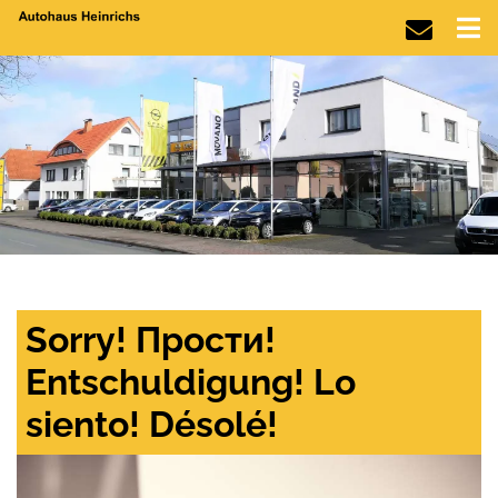
Sorry! Прости!
Entschuldigung! Lo
siento! Désolé!