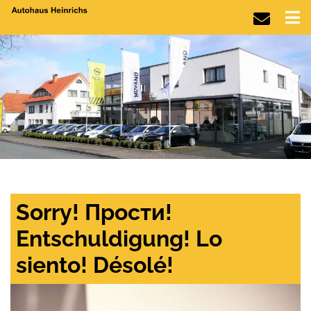
Sorry! Прости!
Entschuldigung! Lo
siento! Désolé!