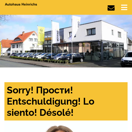
Sorry! Прости!
Entschuldigung! Lo
siento! Désolé!