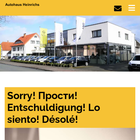
Sorry! Прости!
Entschuldigung! Lo
siento! Désolé!