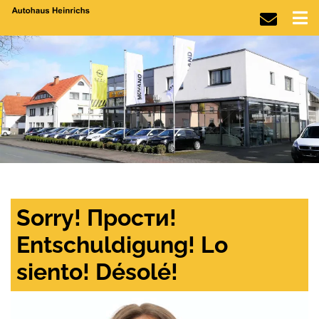
Sorry! Прости!
Entschuldigung! Lo
siento! Désolé!