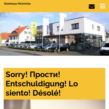
Sorry! Прости!
Entschuldigung! Lo
siento! Désolé!