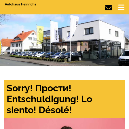
Sorry! Прости!
Entschuldigung! Lo
siento! Désolé!