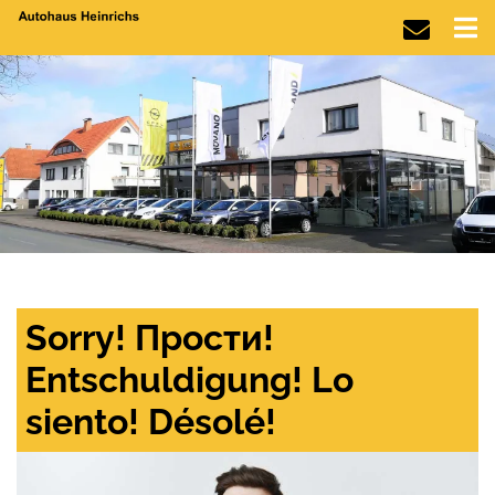
Sorry! Прости!
Entschuldigung! Lo
siento! Désolé!