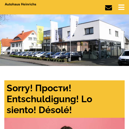
Sorry! Прости!
Entschuldigung! Lo
siento! Désolé!