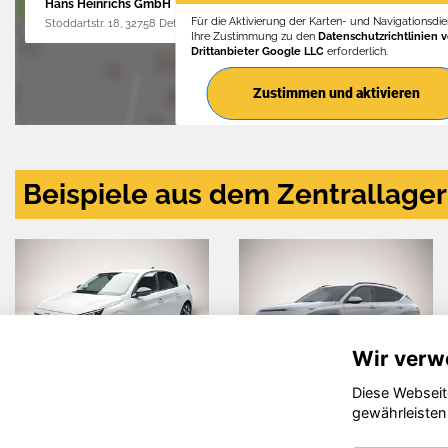
Hans Heinrichs GmbH
Für die Aktivierung der Karten- und Navigationsdien
Stoddartstr. 18, 32758 Detmold
Ihre Zustimmung zu den
Datenschutzrichtlinien 
Drittanbieter Google LLC
erforderlich.
Zustimmen und aktivieren
Beispiele aus dem Zentrallager
Wir verw
Diese Webseit
ndai
Volkswagen
Aud
gewährleisten
NA
Taigo