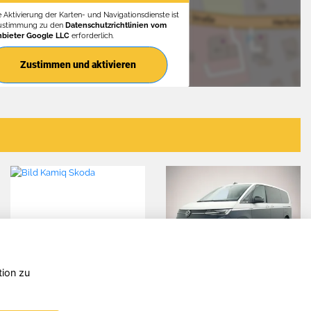
e Aktivierung der Karten- und Navigationsdienste ist
Zustimmung zu den
Datenschutzrichtlinien vom
nbieter Google LLC
erforderlich.
Zustimmen und aktivieren
tion zu
lkswagen
Kia EV5
Opel
Multivan
Grand
(X)