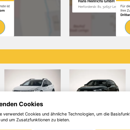
Hans Heinrichs GmbH
ste ist
Für di
Herforderstr. 81, 32657 Lemgo
vom
Ihre 
Dritta
enden Cookies
e verwendet Cookies und ähnliche Technologien, um die Basisfunk
i A3
Skoda
Vo
 und um Zusatzfunktionen zu bieten.
Kamiq
T7 