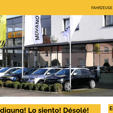
FAHRZEUGE
E
digung! Lo siento! Désolé!