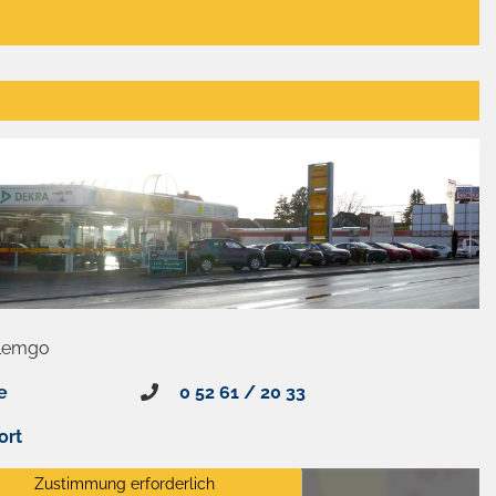
 Lemgo
e
0 52 61 / 20 33
ort
Zustimmung erforderlich