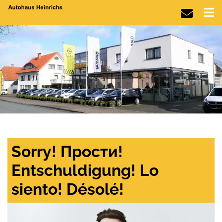
Sorry! Прости!
Entschuldigung! Lo
siento! Désolé!