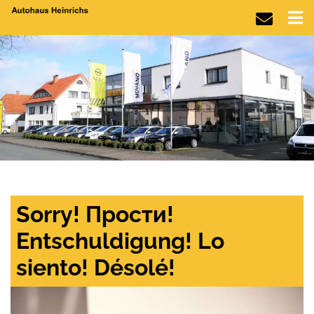
Sorry! Прости!
Entschuldigung! Lo
siento! Désolé!