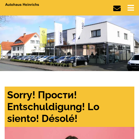
Sorry! Прости!
Entschuldigung! Lo
siento! Désolé!