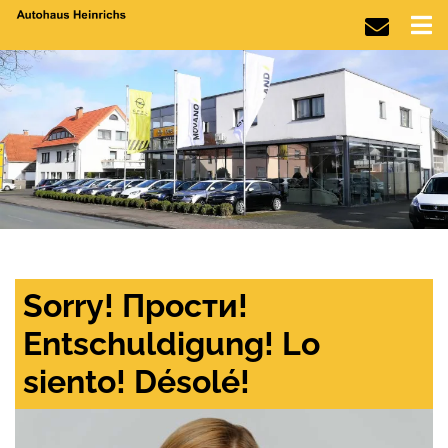
Sorry! Прости!
Entschuldigung! Lo
siento! Désolé!