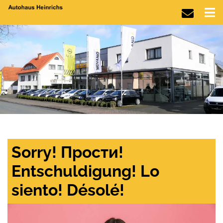
Sorry! Прости!
Entschuldigung! Lo
siento! Désolé!