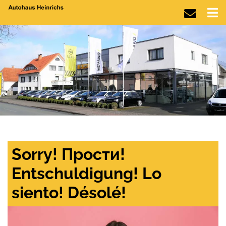
Sorry! Прости!
Entschuldigung! Lo
siento! Désolé!