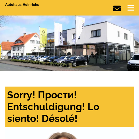
Sorry! Прости!
Entschuldigung! Lo
siento! Désolé!