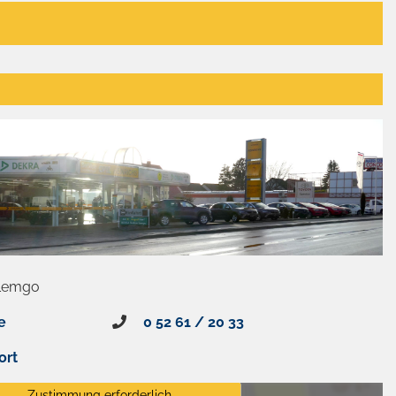
 Lemgo
e
0 52 61 / 20 33
ort
Zustimmung erforderlich