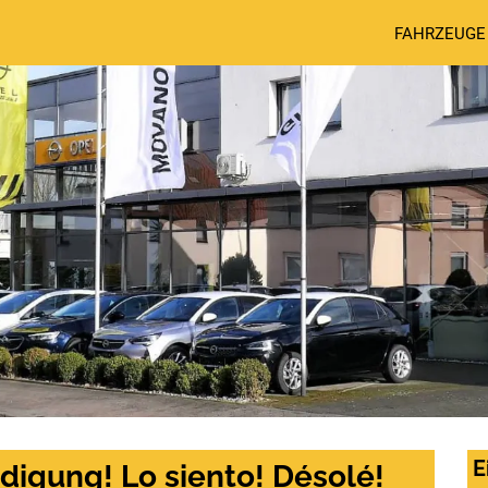
FAHRZEUGE
E
digung! Lo siento! Désolé!