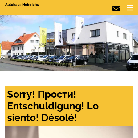
Sorry! Прости!
Entschuldigung! Lo
siento! Désolé!