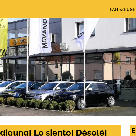
FAHRZEUGE
E
digung! Lo siento! Désolé!