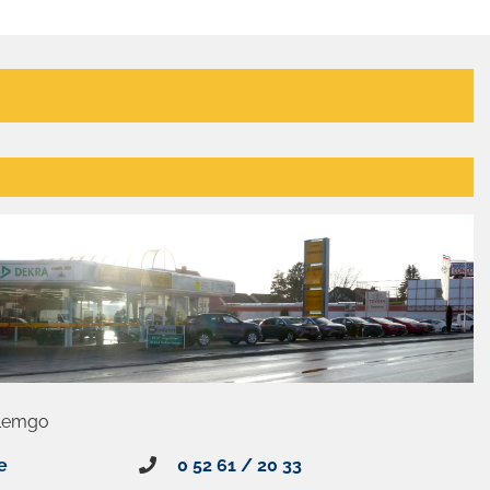
 Lemgo
e
0 52 61 / 20 33