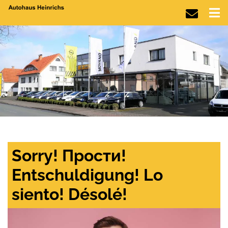
Sorry! Прости!
Entschuldigung! Lo
siento! Désolé!