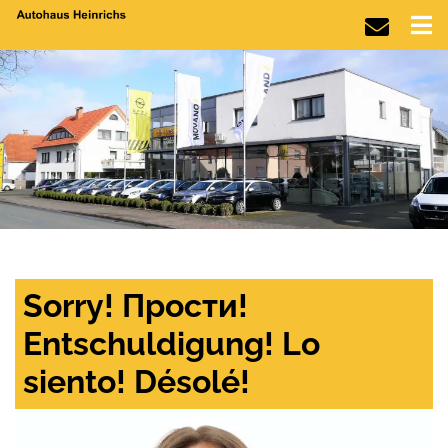
Sorry! Прости!
Entschuldigung! Lo
siento! Désolé!