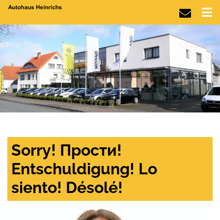
Sorry! Прости!
Entschuldigung! Lo
siento! Désolé!