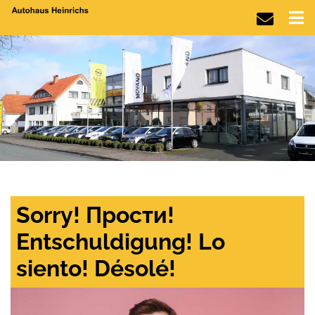
Sorry! Прости!
Entschuldigung! Lo
siento! Désolé!