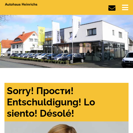
Sorry! Прости!
Entschuldigung! Lo
siento! Désolé!