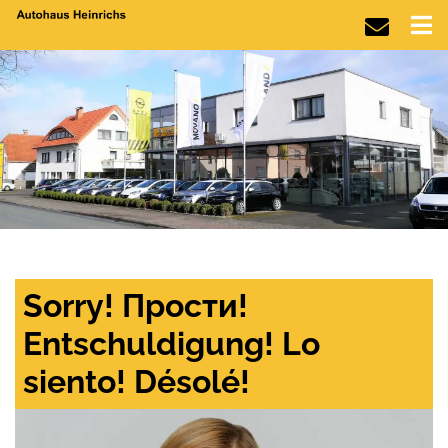
Sorry! Прости!
Entschuldigung! Lo
siento! Désolé!