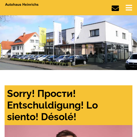
Sorry! Прости!
Entschuldigung! Lo
siento! Désolé!