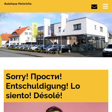
Sorry! Прости!
Entschuldigung! Lo
siento! Désolé!