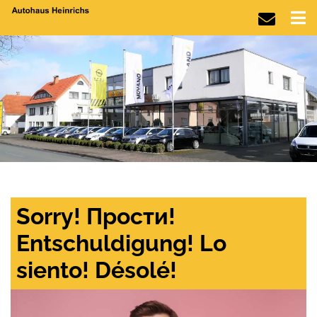
Sorry! Прости!
Entschuldigung! Lo
siento! Désolé!