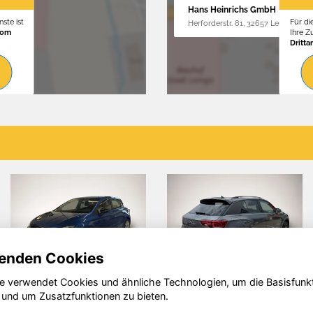
Hans Heinrichs GmbH
ste ist
Für di
Herforderstr. 81, 32657 Lemgo
vom
Ihre 
Dritta
enden Cookies
e verwendet Cookies und ähnliche Technologien, um die Basisfunk
Volkswagen
Ford
 und um Zusatzfunktionen zu bieten.
T-Roc
Tourneo