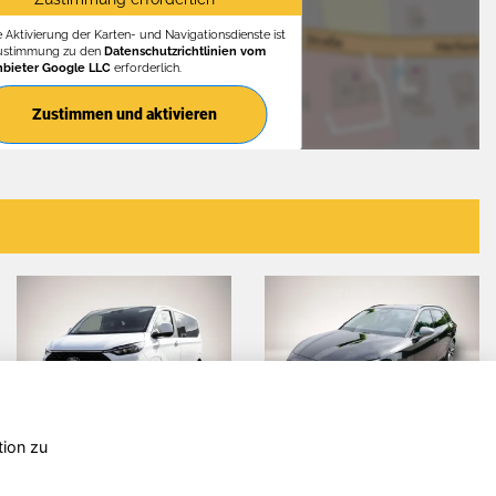
e Aktivierung der Karten- und Navigationsdienste ist
Zustimmung zu den
Datenschutzrichtlinien vom
nbieter Google LLC
erforderlich.
Zustimmen und aktivieren
tion zu
Seat Leon
Alfa Romeo
A
Junior