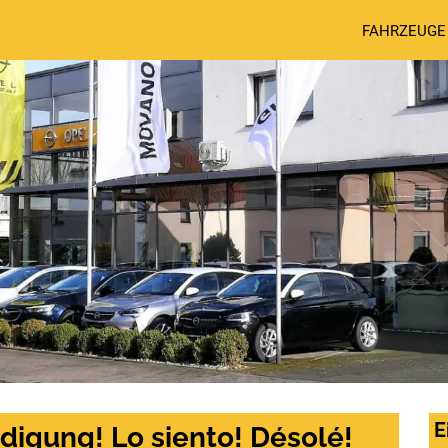
FAHRZEUGE
E
digung! Lo siento! Désolé!