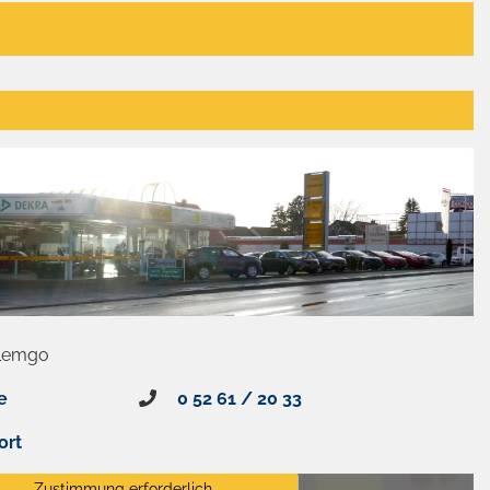
 Lemgo
e
0 52 61 / 20 33
ort
Zustimmung erforderlich