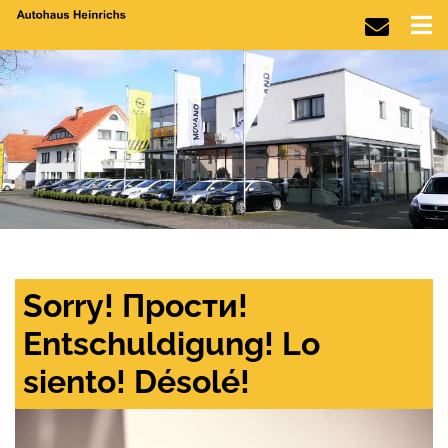
Sorry! Прости!
Entschuldigung! Lo
siento! Désolé!